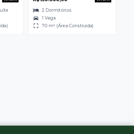
suíte
2
Dormitórios
1 Vaga
ída)
70 m² (Área Construída)