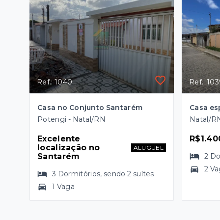
Ref.: 1040
Ref.: 10
Casa no Conjunto Santarém
Potengi - Natal/RN
Natal/R
Excelente 
R$1.40
localização no 
ALUGUEL
Santarém
2
Do
2 Va
3
Dormitórios
, sendo
2
suítes
1 Vaga