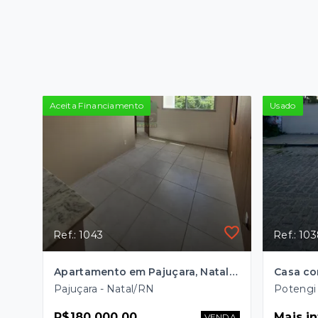
Aceita Financiamento
Usado
Ref.: 1043
Ref.: 10
Apartamento em Pajuçara, Natal/RN
Casa co
Pajuçara - Natal/RN
Potengi 
R$180.000,00
Mais i
VENDA