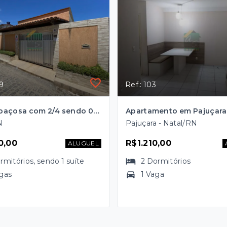
39
Ref.: 103
Casa espaçosa com 2/4 sendo 01 suíte
N
Pajuçara - Natal/RN
0,00
R$1.210,00
ALUGUEL
rmitórios
, sendo
1
suíte
2
Dormitórios
gas
1 Vaga