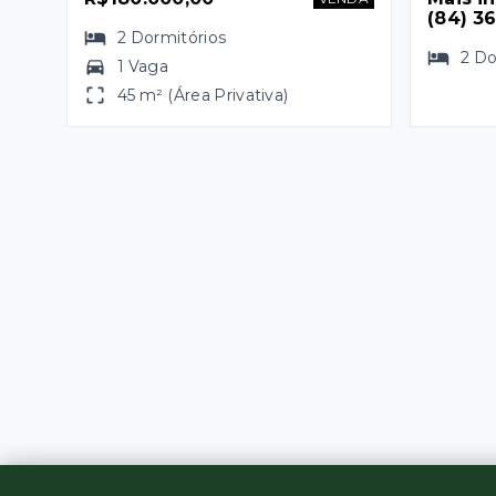
(84) 3
2
Dormitórios
2
Do
1 Vaga
45 m² (Área Privativa)