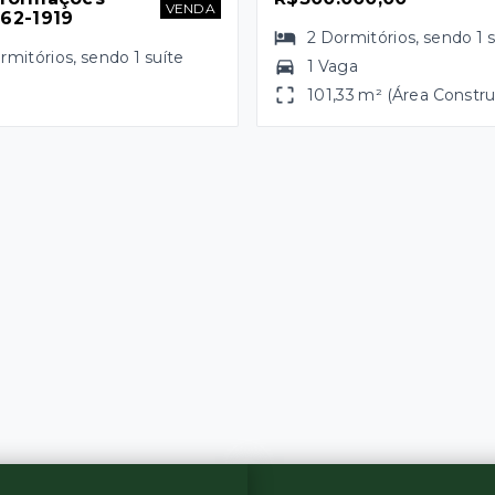
VENDA
662-1919
2
Dormitórios
, sendo
1
rmitórios
, sendo
1
suíte
1 Vaga
101,33 m² (Área Constru