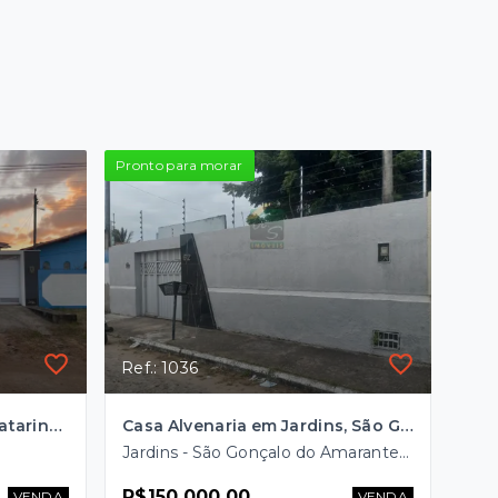
Pronto para morar
Ref.: 1036
Casa no Conjunto Santa Catarina, Natal/RN
Casa Alvenaria em Jardins, São Gonçalo do Amarante/RN
Jardins - São Gonçalo do Amarante/RN
R$150.000,00
VENDA
VENDA