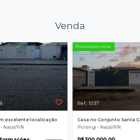
Venda
Pronto para morar
38
Ref.: 1037
m excelente localização
- Natal/RN
Potengi - Natal/RN
nformações 
R$300.000,00