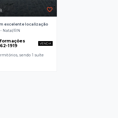
38
m excelente localização
- Natal/RN
nformações 
VENDA
662-1919
rmitórios
, sendo
1
suíte