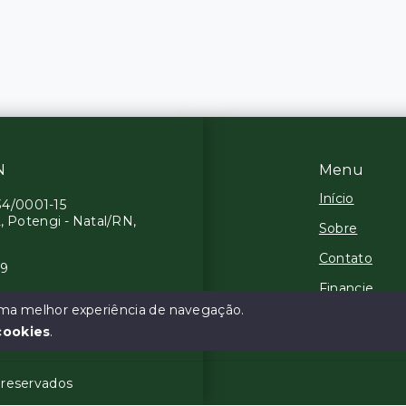
N
Menu
Início
34/0001-15
, Potengi - Natal/RN,
Sobre
Contato
19
Financie
 uma melhor experiência de navegação.
Negocie seu
cookies
.
s reservados