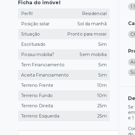
Ficha do imóvel
1 
Perfil
Residencial
Ca
Posição solar
Sol da manhã
Situação
Pronto para morar
C
Escriturado
Sim
Pr
Possui mobília?
Sem mobília
A
Tem Financiamento
Sim
S
Aceita Financiamento
Sim
Terreno Frente
10m
Terreno Fundo
10m
De
Terreno Direita
25m
Se 
em 
Terreno Esquerda
25m
e 1
Com
do 