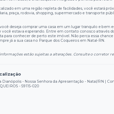
alizado em uma região repleta de facilidades, você estará próxi
aria, praça, rodovia, shopping, supermercado e transporte públ
.
você deseja comprar uma casa em um lugar tranquilo e bem e
 você estava esperando. Entre em contato conosco através do
ita para conhecer de perto este imóvel. Não perca essa chance ú
pre já a sua casa no Parque dos Coqueiros em Natal-RN.
informações estão sujeitas a alterações. Consulte o corretor r
calização
a Dianópolis - Nossa Senhora da Apresentação - Natal/RN
QUEIROS
- 59115-020