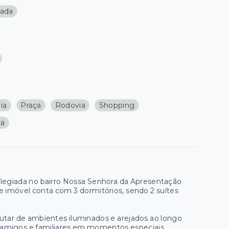
gada
ia
Praça
Rodovia
Shopping
ca
ilegiada no bairro Nossa Senhora da Apresentação
e imóvel conta com 3 dormitórios, sendo 2 suítes
rutar de ambientes iluminados e arejados ao longo
nir amigos e familiares em momentos especiais.