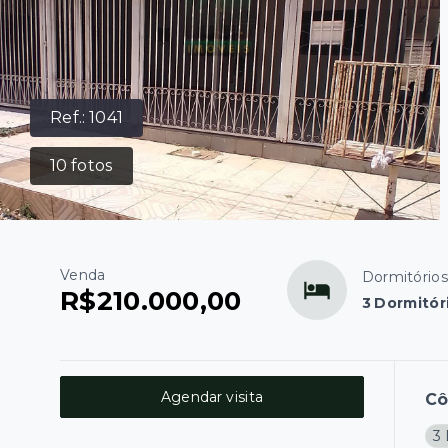
Ref.:
1041
10
fotos
Venda
Dormitórios
R$210.000,00
3 Dormitór
Agendar visita
C
3 