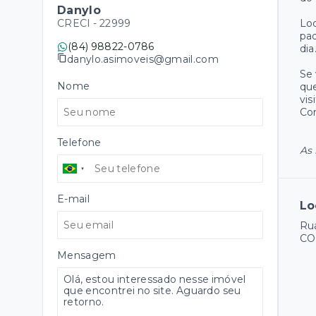
Danylo
CRECI -
22999
Loc
pad
(84) 98822-0786
dia
danylo.asimoveis@gmail.com
Se 
Nome
que
vis
Com
Telefone
As 
E-mail
Lo
Ru
CO
Mensagem