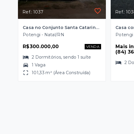
Ref.: 1037
Ref.: 10
Casa no Conjunto Santa Catarina, Natal/RN
Casa co
Potengi - Natal/RN
Potengi 
R$300.000,00
Mais i
VENDA
(84) 3
2
Dormitórios
, sendo
1
suíte
2
Do
1 Vaga
101,33 m² (Área Construída)