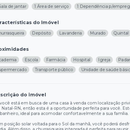
Sala de jantar
1 Área de serviço
1 Dependência p/empre
racterísticas do Imóvel
hurrasqueira
Depósito
Lavanderia
Murado
Quintal
oximidades
cademia
Escola
Farmácia
Hospital
Igreja
Padar
upermercado
Transporte público
Unidade de saúde bási
scrição do imóvel
você está em busca de uma casa à venda com localização priv
Natal-RN, então esta é a oportunidade perfeita para você. Est
 banheiro, ideal para acomodar confortavelmente a sua família.
 posição solar voltada para o Sol da manhã, você poderá desf
dia. Além disso, a churrasqueira integrada é perfeita para reu